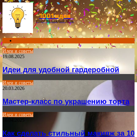
Menu
1001 идея
Идеи на каждый день
Search
for
Идеи и советы
19.08.2025
Идеи для удобной гардеробной
Идеи и советы
20.03.2026
Мастер-класс по украшению торта
Идеи и советы
16.04.2025
Как сделать стильный макияж за 10