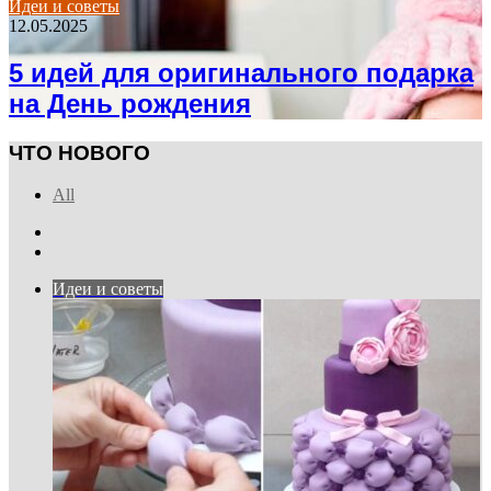
Идеи и советы
12.05.2025
5 идей для оригинального подарка
на День рождения
ЧТО НОВОГО
All
Previous
page
Next
page
Идеи и советы