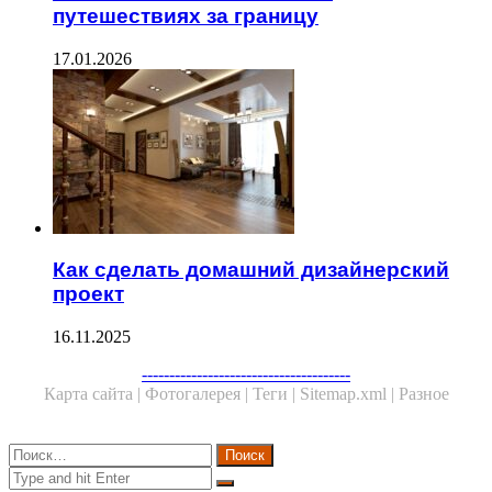
путешествиях за границу
17.01.2026
Как сделать домашний дизайнерский
проект
16.11.2025
--------------------------------------
Карта сайта |
Фотогалерея |
Теги |
Sitemap.xml |
Разное
Close
Найти:
Close
Search